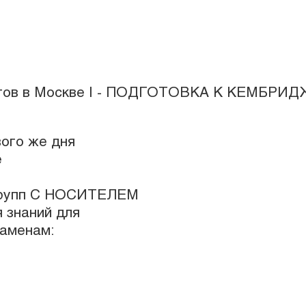
вого же дня
е
 групп С НОСИТЕЛЕМ
 знаний для
заменам: