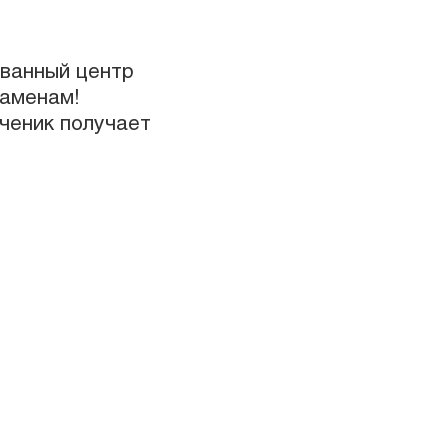
ванный центр
заменам!
ченик получает
Castle