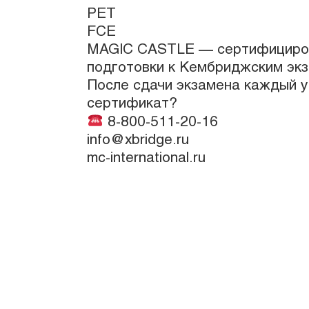
PET
FCE
MAGIC CASTLE — сертифициро
подготовки к Кембриджским эк
После сдачи экзамена каждый у
сертификат?
8-800-511-20-16
info@xbridge.ru
mc-international.ru
Услуги
Частный детский сад в Москве Magic 
Английская академия талантов