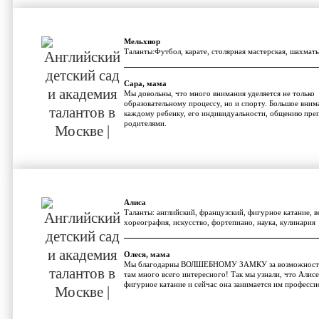
Мельхиор
Таланты:Футбол, карате, столярная мастерская, шахмат
Сара, мама
Мы довольны, что много внимания уделяется не только
образовательному процессу, но и спорту. Большое вним
каждому ребенку, его индивидуальности, общению преп
родителями.
Алиса
Таланты: английский, французский, фигурное катание, в
хореография, искусство, фортепиано, наука, кулинария
Олеся, мама
Мы благодарны ВОЛШЕБНОМУ ЗАМКУ за возможность
там много всего интересного! Так мы узнали, что Алисе
фигурное катание и сейчас она занимается им професси