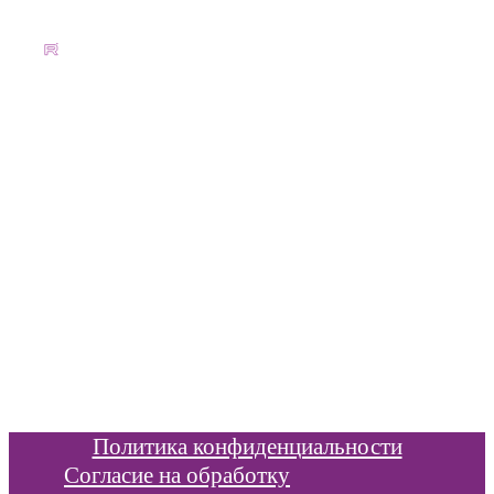
youtube
vk
telegram
8 800 511 2016
info@xbridge.ru
Информация
Цены и расписание
Иностранные языки
Новости
Отзывы
Политика конфиденциальности
Согласие на обработку