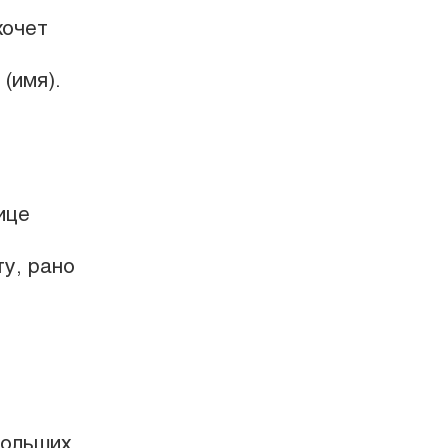
хочет
 (имя).
ице
у, рано
:
ольших,