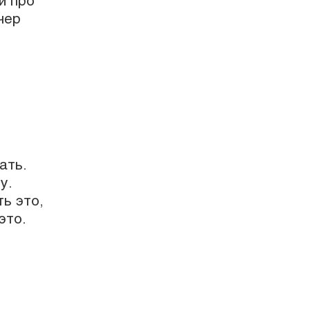
и про
чер
ать.
у.
ь это,
это.