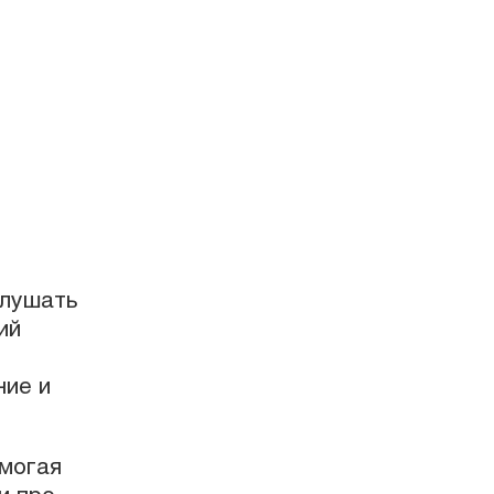
слушать
ий
ние и
омогая