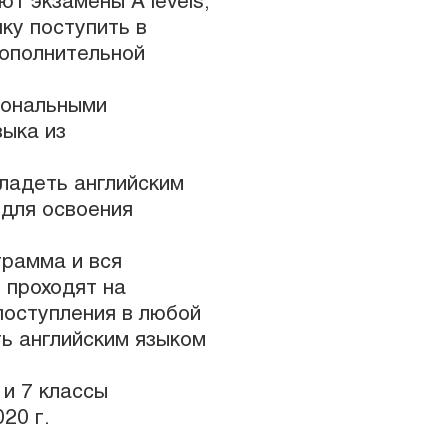
т экзамены A levels,
ку поступить в
дополнительной
иональными
ыка из
ладеть английским
 для освоения
рамма и вся
 проходят на
поступления в любой
ь английским языком
 и 7 классы
20 г.