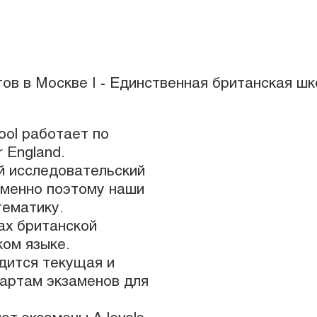
ool работает по
r England.
й исследовательский
именно поэтому наши
тематику.
ах британской
ком языке.
дится текущая и
артам экзаменов для