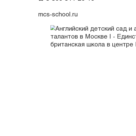
info@xbridge.ru
mcs-school.ru
Услуги
Частный детский сад в Москве Magic 
Английская академия талантов
Английский лагерь в Москве для дете
Британская программа
Британская программа онлайн