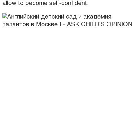
allow to become self-confident.
Services
Private kindergarten
Afterschool
Talent Academy
Summer camp in Moscow
British School
English summer camp in Moscow
Online school
English classes