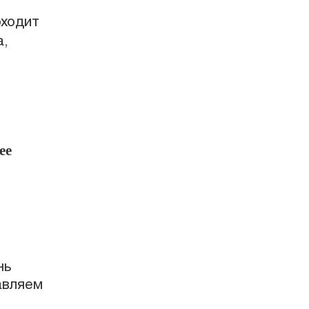
оходит
а,
ее
нь
авляем