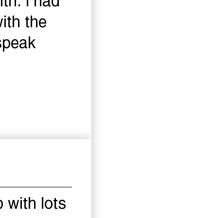
th. I had
ith the
speak
with lots