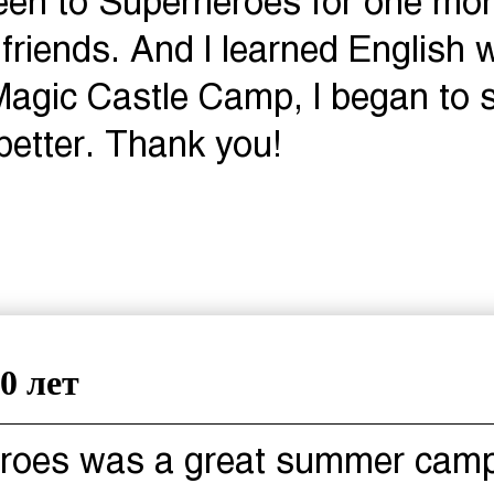
een to Superheroes for one mon
 friends. And I learned English w
Magic Castle Camp, I began to 
better. Thank you!
0 лет
roes was a great summer camp 