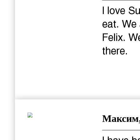
I love S
eat. We
Felix. W
there.
Максим,