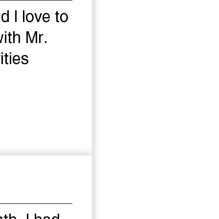
 I love to
ith Mr.
ities