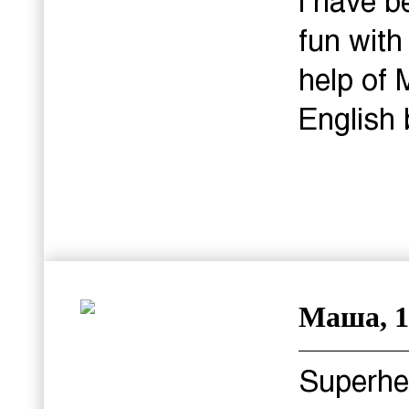
I have b
fun with
help of 
English 
Маша, 1
Superhe