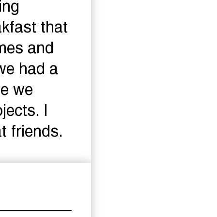
ing
kfast that
ames and
 we had a
me we
ects. I
 friends.